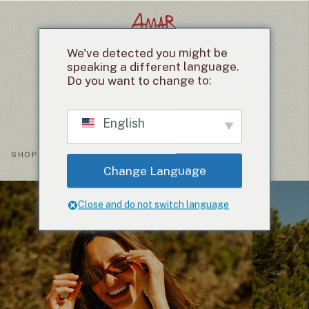
We've detected you might be
speaking a different language.
HOME
MENÙ
EVENTI
SHOP
CHI SIAMO
CONTATTI
Do you want to change to:
English
SHOP
/
T-SHIRT
Change Language
Close and do not switch language