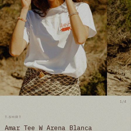
1
/
4
T-SHIRT
Amar Tee W Arena Blanca