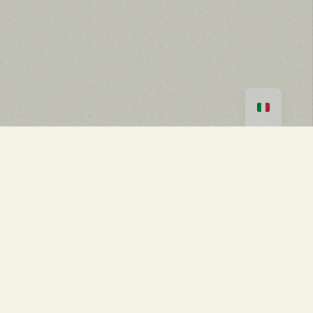
SCEGLI OPZIONI
30,00 €
PLAYA MIGJORN KM 7.8
CHIRINGUITO · CUCINA · EVENTI
FORMENTERA, ESPAÑA