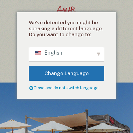
We've detected you might be
speaking a different language.
HOME
MENÙ
EVENTI
SHOP
CHI SIAMO
CONTATTI
Do you want to change to:
English
Senza prenotazione
Vieni ad ascoltare il mare
Change Language
Close and do not switch language